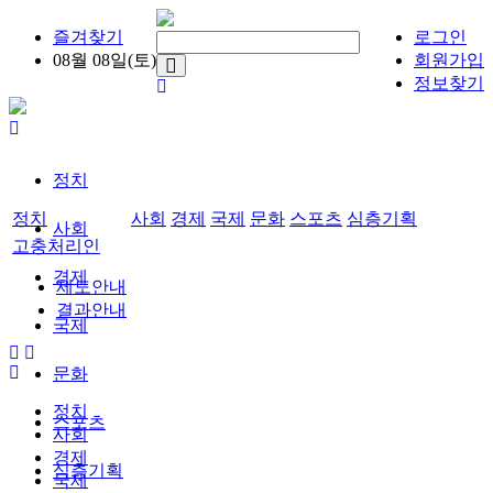
즐겨찾기
로그인
08월 08일(토)
회원가입
정보찾기
정치
정치
사회
경제
국제
문화
스포츠
심층기획
사회
고충처리인
경제
제도안내
결과안내
국제
문화
정치
스포츠
사회
경제
심층기획
국제