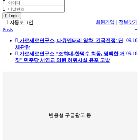
Login
회원가입
|
정보찾기
자동로그인
Posts
+
09.18
가로세로연구소, 다큐멘터리 영화 '건국전쟁' 단
체관람
09.18
가로세로연구소 “조희대-한덕수 회동, 명백한 거
짓” 민주당 서영교 의원 허위사실 유포 고발
반응형 구글광고 등