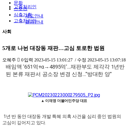
문화
고충처리인
스포츠
심층기획
제도안내
고충처리인
결과안내
사회
5개로 나뉜 대장동 재판…고심 토로한 법원
오혜주
0
입력
2023-05-15 13:01:27
/ 수정
2023-05-15 13:07:18
배임액 '651억+α→4895억'…재판부도 제각각 1년반
된 본류 재판서 공소장 변경 신청…"방대한 양"
▲ 이재명 더불어민주당 대표
1년 반 동안 대장동 개발 특혜 의혹 사건을 심리 중인 법원의
고심이 깊어지고 있다.