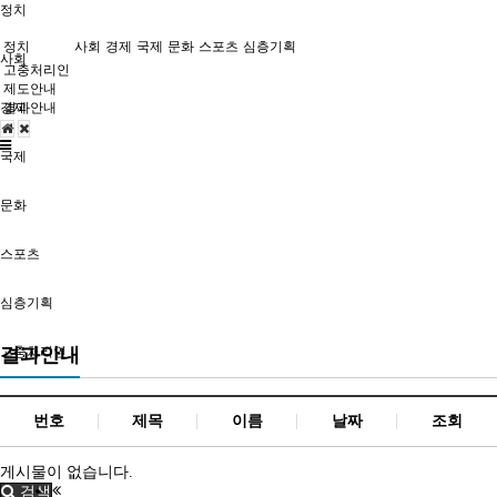
정치
정치
사회
경제
국제
문화
스포츠
심층기획
사회
고충처리인
제도안내
경제
결과안내
국제
문화
스포츠
심층기획
고충처리인
결과안내
번호
제목
이름
날짜
조회
게시물이 없습니다.
검색