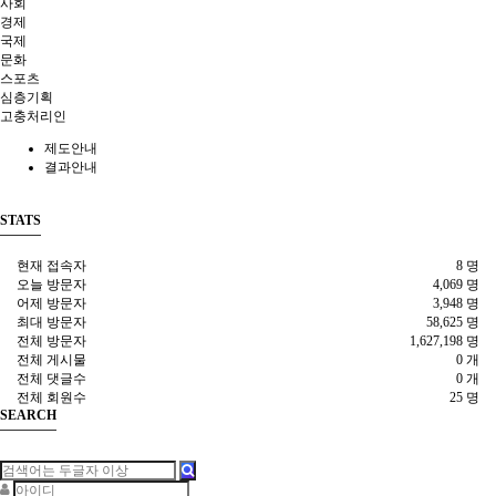
사회
경제
국제
문화
스포츠
심층기획
고충처리인
제도안내
결과안내
STATS
현재 접속자
8 명
오늘 방문자
4,069 명
어제 방문자
3,948 명
최대 방문자
58,625 명
전체 방문자
1,627,198 명
전체 게시물
0 개
전체 댓글수
0 개
전체 회원수
25 명
SEARCH