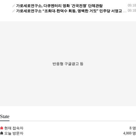
09.18
가로세로연구소, 다큐멘터리 영화 '건국전쟁' 단체관람
09.18
가로세로연구소 “조희대-한덕수 회동, 명백한 거짓” 민주당 서영교 의원 허위사실 유포 고발
반응형 구글광고 등
State
현재 접속자
8 명
오늘 방문자
4,069 명