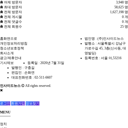
어제 방문자
3,948 명
최대 방문자
58,625 명
전체 방문자
1,627,198 명
전체 게시물
0 개
전체 댓글수
0 개
전체 회원수
25 명
홈화면으로
법인명 : (주)인사이드뉴스
개인정보처리방침
발행소 : 서울특별시 강남구
청소년보호정책
가로수길 45, 3층(신사동, 대
회사소개
영빌딩)
광고/제휴안내
등록번호 : 서울 아,53216
기사제보
등록일 : 2020년 7월 31일
발행인 : 구충길
편집인 : 손화연
대표전화번호 : 02-511-6607
인사이드뉴스
All rights reserved.
로그인
회원가입
정보찾기
MENU
정치