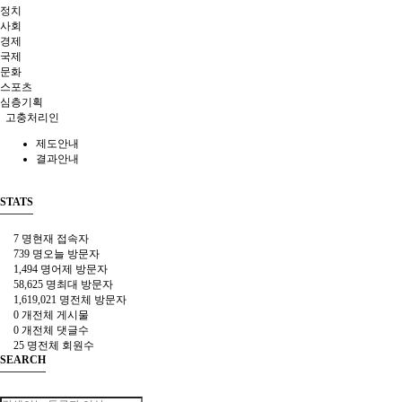
정치
사회
경제
국제
문화
스포츠
심층기획
고충처리인
제도안내
결과안내
STATS
7 명
현재 접속자
739 명
오늘 방문자
1,494 명
어제 방문자
58,625 명
최대 방문자
1,619,021 명
전체 방문자
0 개
전체 게시물
0 개
전체 댓글수
25 명
전체 회원수
SEARCH