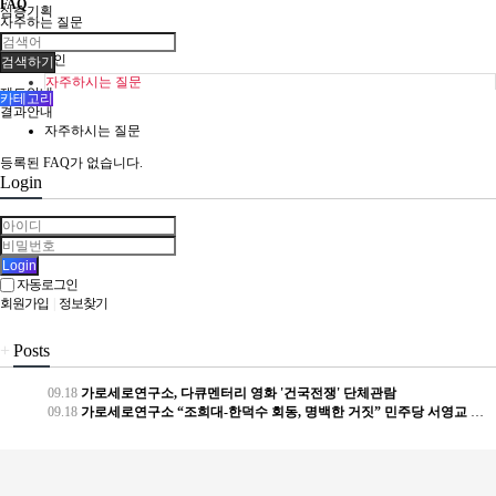
FAQ
심층기획
자주하는 질문
고충처리인
검색하기
자주하시는 질문
제도안내
카테고리
결과안내
자주하시는 질문
등록된 FAQ가 없습니다.
Login
Login
자동로그인
회원가입
|
정보찾기
+
Posts
09.18
가로세로연구소, 다큐멘터리 영화 '건국전쟁' 단체관람
09.18
가로세로연구소 “조희대-한덕수 회동, 명백한 거짓” 민주당 서영교 의원 허위사실 유포 고발