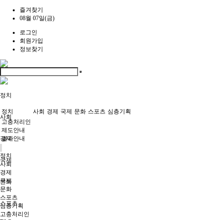
즐겨찾기
08월 07일(금)
로그인
회원가입
정보찾기
정치
정치
사회
경제
국제
문화
스포츠
심층기획
사회
고충처리인
제도안내
경제
결과안내
정치
국제
사회
경제
국제
문화
문화
스포츠
스포츠
심층기획
고충처리인