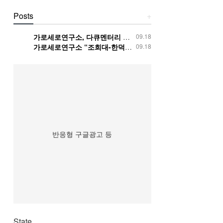
Posts
+
가로세로연구소, 다큐멘터리 영화 '건국전쟁' 단체관람
09.18
가로세로연구소 “조희대-한덕수 회동, 명백한 거짓” 민주당 서영교 의원 허위사실 유포 고발
09.18
반응형 구글광고 등
State