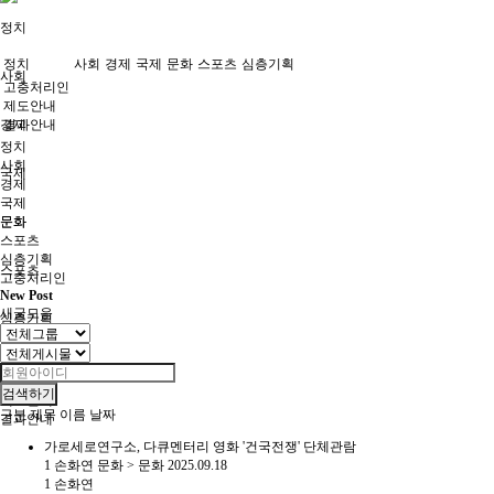
정치
정치
사회
경제
국제
문화
스포츠
심층기획
사회
고충처리인
제도안내
경제
결과안내
정치
사회
국제
경제
국제
문화
문화
스포츠
심층기획
스포츠
고충처리인
New Post
새글모음
심층기획
고충처리인
검색하기
제도안내
구분
제목
이름
날짜
결과안내
가로세로연구소, 다큐멘터리 영화 '건국전쟁' 단체관람
1
손화연
문화
>
문화
2025.09.18
1
손화연