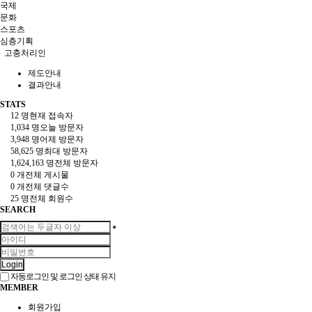
국제
문화
스포츠
심층기획
고충처리인
제도안내
결과안내
STATS
12 명
현재 접속자
1,034 명
오늘 방문자
3,948 명
어제 방문자
58,625 명
최대 방문자
1,624,163 명
전체 방문자
0 개
전체 게시물
0 개
전체 댓글수
25 명
전체 회원수
SEARCH
Login
자동로그인 및 로그인 상태 유지
MEMBER
회원가입