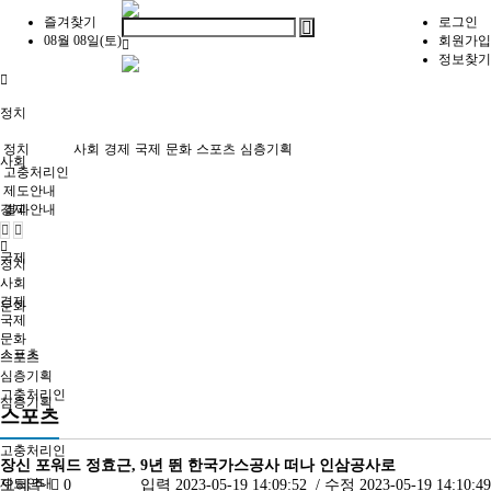
즐겨찾기
로그인
08월 08일(토)
회원가입
정보찾기
정치
정치
사회
경제
국제
문화
스포츠
심층기획
사회
고충처리인
제도안내
경제
결과안내
국제
정치
사회
경제
문화
국제
문화
스포츠
스포츠
심층기획
고충처리인
심층기획
스포츠
고충처리인
장신 포워드 정효근, 9년 뛴 한국가스공사 떠나 인삼공사로
제도안내
오혜주
0
입력
2023-05-19 14:09:52
/ 수정
2023-05-19 14:10:49