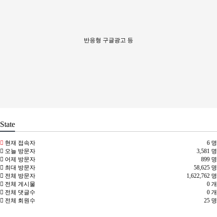
반응형 구글광고 등
State
현재 접속자
6 명
오늘 방문자
3,581 명
어제 방문자
899 명
최대 방문자
58,625 명
전체 방문자
1,622,762 명
전체 게시물
0 개
전체 댓글수
0 개
전체 회원수
25 명