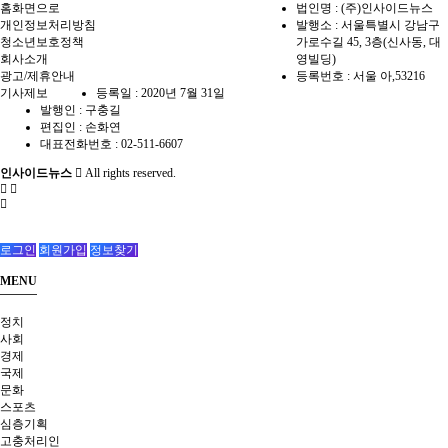
홈화면으로
법인명 : (주)인사이드뉴스
개인정보처리방침
발행소 : 서울특별시 강남구
청소년보호정책
가로수길 45, 3층(신사동, 대
회사소개
영빌딩)
광고/제휴안내
등록번호 : 서울 아,53216
기사제보
등록일 : 2020년 7월 31일
발행인 : 구충길
편집인 : 손화연
대표전화번호 : 02-511-6607
인사이드뉴스
All rights reserved.
로그인
회원가입
정보찾기
MENU
정치
사회
경제
국제
문화
스포츠
심층기획
고충처리인